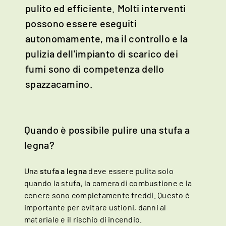
Frankreich | Deutsch
pulito ed efficiente. Molti interventi
possono essere eseguiti
Italia | italiano
autonomamente, ma il controllo e la
Italien | Deutsch
pulizia dell'impianto di scarico dei
Global | english
fumi sono di competenza dello
spazzacamino.
Quando è possibile pulire una stufa a
legna?
Una
stufa a legna
deve essere pulita solo
quando la stufa, la camera di combustione e la
cenere sono completamente freddi. Questo è
importante per evitare ustioni, danni al
materiale e il rischio di incendio.