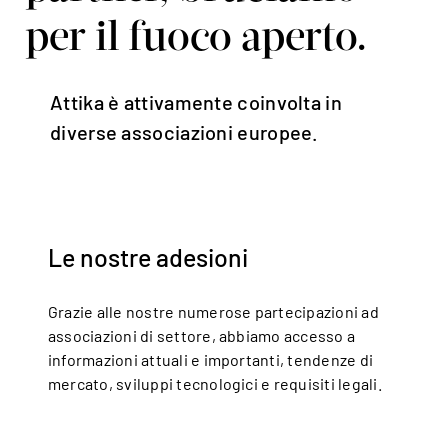
per il fuoco aperto.
Svizzera | italiano
Switzerland | english
Attika è attivamente coinvolta in
Deutschland | Deutsch
diverse associazioni europee.
Österreich | Deutsch
Frankreich | Deutsch
France | français
Italien | Deutsch
Le nostre adesioni
Italia | italiano
Grazie alle nostre numerose partecipazioni ad
Global | english
associazioni di settore, abbiamo accesso a
informazioni attuali e importanti, tendenze di
mercato, sviluppi tecnologici e requisiti legali.