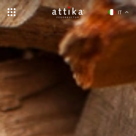
IT
Schweiz | Deutsch
Suisse | français
Svizzera | italiano
Switzerland | english
Deutschland | Deutsch
Österreich | Deutsch
Frankreich | Deutsch
France | français
Italien | Deutsch
Italia | italiano
Global | english