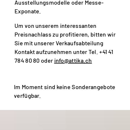
Ausstellungsmodelle oder Messe-
Frankreich | Deutsch
Exponate.
France | français
Um von unserem interessanten
Italien | Deutsch
Preisnachlass zu profitieren, bitten wir
Italia | italiano
Sie mit unserer Verkaufsabteilung
Global | english
Kontakt aufzunehmen unter Tel. +41 41
784 80 80 oder
info@attika.ch
Im Moment sind keine Sonderangebote
verfügbar.