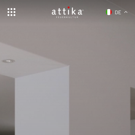
DE
Schweiz | Deutsch
Suisse | français
Svizzera | italiano
Switzerland | english
Deutschland | Deutsch
Österreich | Deutsch
Frankreich | Deutsch
France | français
Italien | Deutsch
Italia | italiano
Global | english