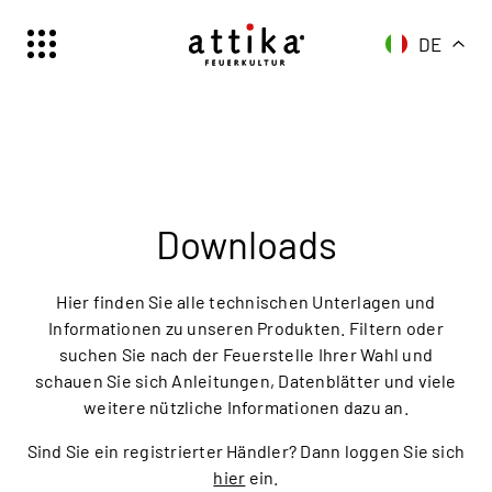
DE
Schweiz | Deutsch
Suisse | française
Svizzera | italiano
Switzerland | englisch
Deutschland | Deutsch
Downloads
Österreich | Deutsch
France | français
Hier finden Sie alle technischen Unterlagen und
Frankreich | Deutsch
Informationen zu unseren Produkten. Filtern oder
suchen Sie nach der Feuerstelle Ihrer Wahl und
Italia | italiano
schauen Sie sich Anleitungen, Datenblätter und viele
Italien | Deutsch
weitere nützliche Informationen dazu an.
Global | english
Sind Sie ein registrierter Händler? Dann loggen Sie sich
hier
ein.