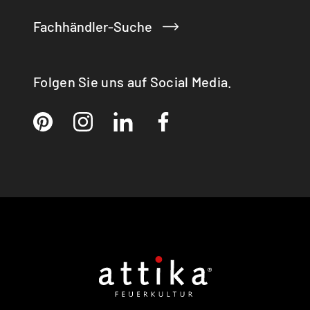
JUNO
MALTA
Fachhändler-Suche
MINO
MIRA
NERO
Folgen Sie uns auf Social Media.
NEW PILAR
NEXO 185
NEXO 185 GAS
OPUS
PALO / PALO Closed
PILAR CLASSIC
PINA
POLEO
Q-20
Q-BE
Q-BE XL
Q-BIC
Q-TEE
Q-TEE 2 C GAS